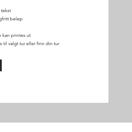
 tekst
gfritt beløp
 kan printes ut
il valgt tur eller finn din tur