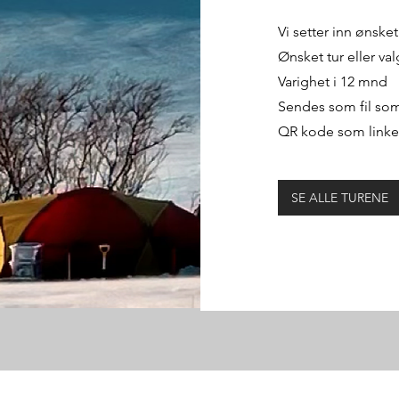
Vi setter inn ønsket
Ønsket tur eller val
Varighet i 12 mnd
Sendes som fil som
QR kode som linkes t
SE ALLE TURENE