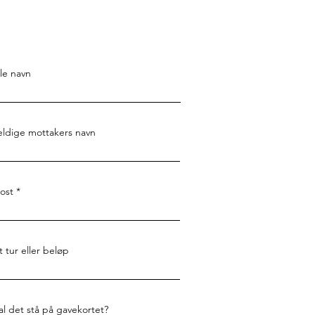
lle navn
ldige mottakers navn
ost
 tur eller beløp
al det stå på gavekortet?