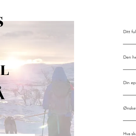
S
Ditt fu
Den he
IL
Din ep
Å
Ønsket
Hva sk