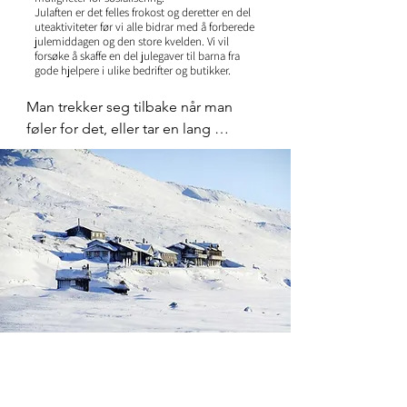
Julaften er det felles frokost og deretter en del
uteaktiviteter før vi alle bidrar med å forberede
julemiddagen og den store kvelden. Vi vil
forsøke å skaffe en del julegaver til barna fra
gode hjelpere i ulike bedrifter og butikker.
Man trekker seg tilbake når man 
føler for det, eller tar en lang 
hyggelig kveld sammen med nye 
bekjentskaper.

Første juledag blir det ulike 
uteaktiviteter som skigåing, 
hundekjøring, snøhulebygging og 
isfiske, og vi setter opp telt om noen 
tøffinger har lyst til å prøve en 
vinterovernatting ute! Felles 
julemiddag også denne kvelden.

2 juledag tas en lang og sen 
frokost/brunsj før pakking starter og 
vi avslutter oppholdet
