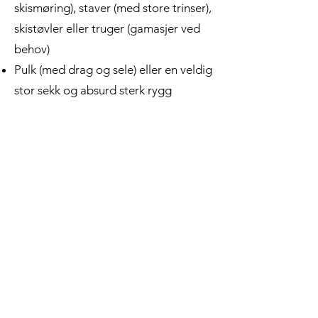
skismøring), staver (med store trinser),
skistøvler eller truger (gamasjer ved
behov)
Pulk (med drag og sele) eller en veldig
stor sekk og absurd sterk rygg
Sikkerhet/navigasjon
(alt dette har
guidene våre med om du skal på tur
med oss, men ta gjerne med egne
gnagsårplaster)
Førstehjelpsutstyr (husk
gnagsårplaster)
Reparasjons kit
Kart (helst i mappe for beskyttelse)
Kompass